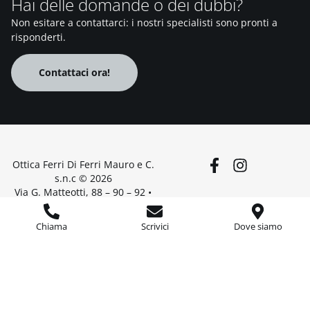
Hai delle domande o dei dubbi?
Non esitare a contattarci: i nostri specialisti sono pronti a
risponderti.
Contattaci ora!
Ottica Ferri Di Ferri Mauro e C.
s.n.c © 2026
Via G. Matteotti, 88 – 90 – 92 •
52044, Camucia – Cortona AR •
P.IVA 02402030510
Chiama
Scrivici
Dove siamo
•
Privacy Policy
Cookie Policy