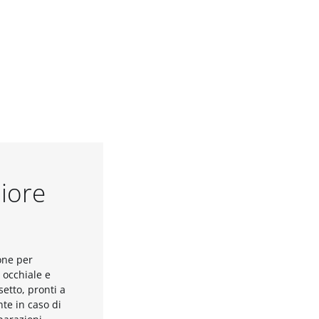
liore
one per
o occhiale e
ssetto, pronti a
te in caso di