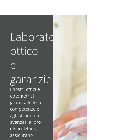
Laboratorio
ottico
e
garanzie
I nostri ottici e
optometristi,
grazie alle loro
competenze e
agli strumenti
avanzati a loro
disposizione,
assicurano