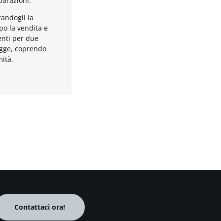
parazioni.
randogli la
o la vendita e
enti per due
egge, coprendo
mità.
Contattaci ora!